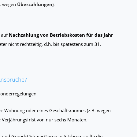
B. wegen
Überzahlungen
),
 auf
Nachzahlung von Betriebskosten für das Jahr
r nicht rechtzeitig, d.h. bis spätestens zum 31.
e Ansprüche?
 Sonderregelungen.
er Wohnung oder eines Geschäftsraumes (z.B. wegen
e Verjährungsfrist von nur sechs Monaten.
nd Grundstück verjähren in 5 Jahren, sollte die